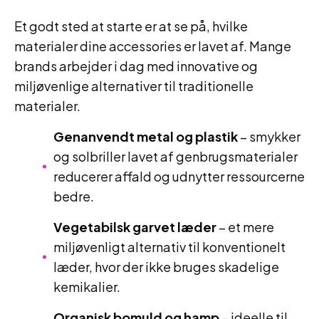
Et godt sted at starte er at se på, hvilke
materialer dine accessories er lavet af. Mange
brands arbejder i dag med innovative og
miljøvenlige alternativer til traditionelle
materialer.
Genanvendt metal og plastik
– smykker
og solbriller lavet af genbrugsmaterialer
reducerer affald og udnytter ressourcerne
bedre.
Vegetabilsk garvet læder
– et mere
miljøvenligt alternativ til konventionelt
læder, hvor der ikke bruges skadelige
kemikalier.
Organisk bomuld og hamp
– ideelle til