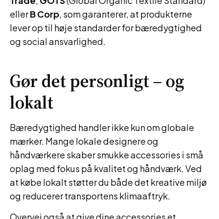
Trade
,
GOTS
(Global Organic Textile Standard)
eller
B Corp
, som garanterer, at produkterne
lever op til høje standarder for bæredygtighed
og social ansvarlighed.
Gør det personligt – og
lokalt
Bæredygtighed handler ikke kun om globale
mærker. Mange lokale designere og
håndværkere skaber smukke accessories i små
oplag med fokus på kvalitet og håndværk. Ved
at købe lokalt støtter du både det kreative miljø
og reducerer transportens klimaaftryk.
Overvej også at give dine accessories et