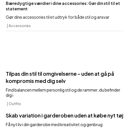
Bæredygtige værdier i dine accessories: Gør din stil til et
statement
Gør dine accessories til et udtryk for både stil og ansvar
Accessories
Tilpas din stil til omgivelserne – uden at gå på
kompromis med dig selv
Find balancen mellem personlig stil og de rammer, du befinder
dig i
Outfits
Skab variation i garderoben uden at købe nyt tøj
Få nyt liv i din garderobe med kreativitet og genbrug