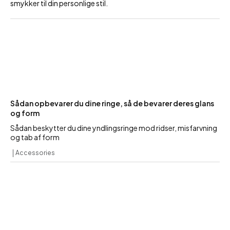
smykker til din personlige stil.
Sådan opbevarer du dine ringe, så de bevarer deres glans
og form
Sådan beskytter du dine yndlingsringe mod ridser, misfarvning
og tab af form
Accessories