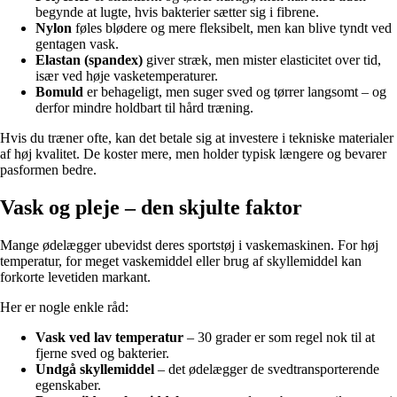
begynde at lugte, hvis bakterier sætter sig i fibrene.
Nylon
føles blødere og mere fleksibelt, men kan blive tyndt ved
gentagen vask.
Elastan (spandex)
giver stræk, men mister elasticitet over tid,
især ved høje vasketemperaturer.
Bomuld
er behageligt, men suger sved og tørrer langsomt – og
derfor mindre holdbart til hård træning.
Hvis du træner ofte, kan det betale sig at investere i tekniske materialer
af høj kvalitet. De koster mere, men holder typisk længere og bevarer
pasformen bedre.
Vask og pleje – den skjulte faktor
Mange ødelægger ubevidst deres sportstøj i vaskemaskinen. For høj
temperatur, for meget vaskemiddel eller brug af skyllemiddel kan
forkorte levetiden markant.
Her er nogle enkle råd:
Vask ved lav temperatur
– 30 grader er som regel nok til at
fjerne sved og bakterier.
Undgå skyllemiddel
– det ødelægger de svedtransporterende
egenskaber.