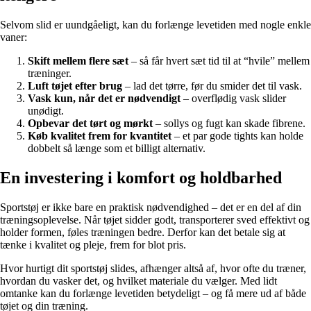
Selvom slid er uundgåeligt, kan du forlænge levetiden med nogle enkle
vaner:
Skift mellem flere sæt
– så får hvert sæt tid til at “hvile” mellem
træninger.
Luft tøjet efter brug
– lad det tørre, før du smider det til vask.
Vask kun, når det er nødvendigt
– overflødig vask slider
unødigt.
Opbevar det tørt og mørkt
– sollys og fugt kan skade fibrene.
Køb kvalitet frem for kvantitet
– et par gode tights kan holde
dobbelt så længe som et billigt alternativ.
En investering i komfort og holdbarhed
Sportstøj er ikke bare en praktisk nødvendighed – det er en del af din
træningsoplevelse. Når tøjet sidder godt, transporterer sved effektivt og
holder formen, føles træningen bedre. Derfor kan det betale sig at
tænke i kvalitet og pleje, frem for blot pris.
Hvor hurtigt dit sportstøj slides, afhænger altså af, hvor ofte du træner,
hvordan du vasker det, og hvilket materiale du vælger. Med lidt
omtanke kan du forlænge levetiden betydeligt – og få mere ud af både
tøjet og din træning.