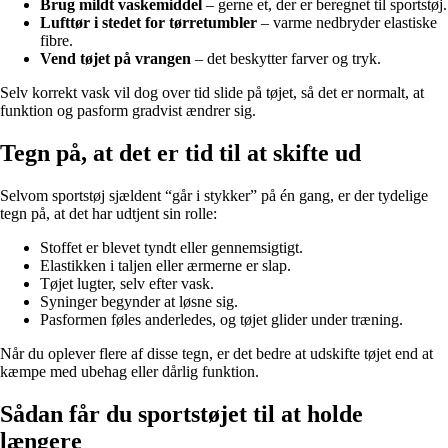
Brug mildt vaskemiddel
– gerne et, der er beregnet til sportstøj.
Lufttør i stedet for tørretumbler
– varme nedbryder elastiske
fibre.
Vend tøjet på vrangen
– det beskytter farver og tryk.
Selv korrekt vask vil dog over tid slide på tøjet, så det er normalt, at
funktion og pasform gradvist ændrer sig.
Tegn på, at det er tid til at skifte ud
Selvom sportstøj sjældent “går i stykker” på én gang, er der tydelige
tegn på, at det har udtjent sin rolle:
Stoffet er blevet tyndt eller gennemsigtigt.
Elastikken i taljen eller ærmerne er slap.
Tøjet lugter, selv efter vask.
Syninger begynder at løsne sig.
Pasformen føles anderledes, og tøjet glider under træning.
Når du oplever flere af disse tegn, er det bedre at udskifte tøjet end at
kæmpe med ubehag eller dårlig funktion.
Sådan får du sportstøjet til at holde
længere