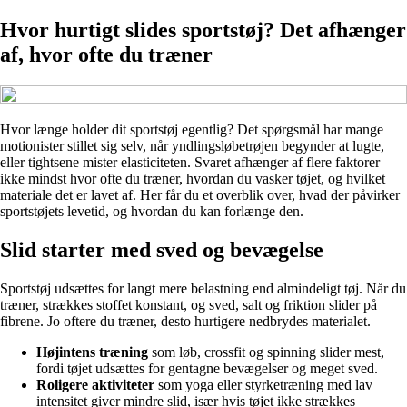
Hvor hurtigt slides sportstøj? Det afhænger
af, hvor ofte du træner
Hvor længe holder dit sportstøj egentlig? Det spørgsmål har mange
motionister stillet sig selv, når yndlingsløbetrøjen begynder at lugte,
eller tightsene mister elasticiteten. Svaret afhænger af flere faktorer –
ikke mindst hvor ofte du træner, hvordan du vasker tøjet, og hvilket
materiale det er lavet af. Her får du et overblik over, hvad der påvirker
sportstøjets levetid, og hvordan du kan forlænge den.
Slid starter med sved og bevægelse
Sportstøj udsættes for langt mere belastning end almindeligt tøj. Når du
træner, strækkes stoffet konstant, og sved, salt og friktion slider på
fibrene. Jo oftere du træner, desto hurtigere nedbrydes materialet.
Højintens træning
som løb, crossfit og spinning slider mest,
fordi tøjet udsættes for gentagne bevægelser og meget sved.
Roligere aktiviteter
som yoga eller styrketræning med lav
intensitet giver mindre slid, især hvis tøjet ikke strækkes